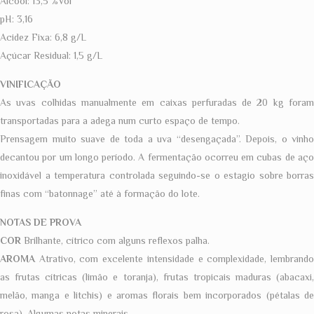
Álcool: 13,5 %Vol
pH: 3,16
Acidez Fixa: 6,8 g/L
Açúcar Residual: 1,5 g/L
VINIFICAÇÃO
As uvas colhidas manualmente em caixas perfuradas de 20 kg foram
transportadas para a adega num curto espaço de tempo.
Prensagem muito suave de toda a uva “desengaçada”. Depois, o vinho
decantou por um longo período. A fermentação ocorreu em cubas de aço
inoxidável a temperatura controlada seguindo-se o estagio sobre borras
finas com “batonnage” até à formação do lote.
NOTAS DE PROVA
COR
Brilhante, cítrico com alguns reflexos palha.
AROMA
Atrativo, com excelente intensidade e complexidade, lembrando
as frutas cítricas (limão e toranja), frutas tropicais maduras (abacaxi,
melão, manga e litchis) e aromas florais bem incorporados (pétalas de
rosa). Algumas notas minerais.