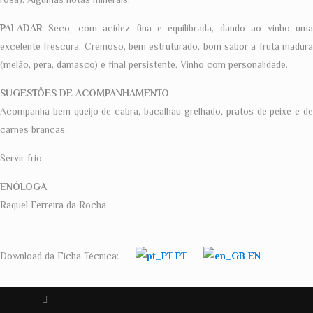
PALADAR
Seco, com acidez fina e equilibrada, dando ao vinho uma
excelente frescura. Cremoso, bem estruturado, bom sabor a fruta madura
(melão, pera, damasco) e final persistente. Vinho com personalidade.
SUGESTÕES DE ACOMPANHAMENTO
Acompanha bem queijo de cabra, bacalhau grelhado, pratos de peixe e de
carnes brancas.
Servir frio.
ENÓLOGA
Raquel Ferreira da Rocha
Download da Ficha Técnica:
PT
EN