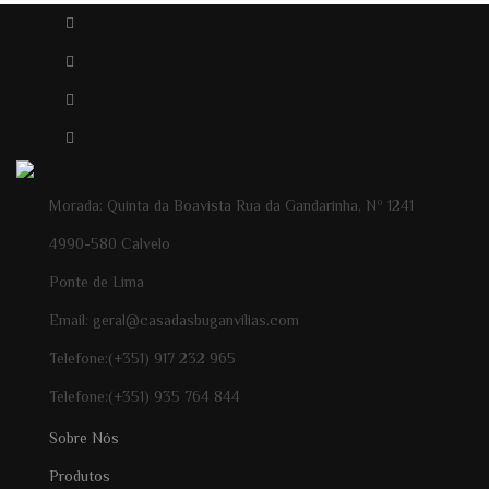
Morada: Quinta da Boavista Rua da Gandarinha, Nº 1241
4990-580 Calvelo
Ponte de Lima
Email: geral@casadasbuganvilias.com
Telefone:(+351) 917 232 965
Telefone:(+351) 935 764 844
Sobre Nós
Produtos