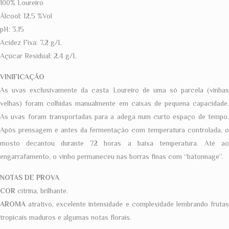
100% Loureiro
Álcool: 12,5 %Vol
pH: 3,15
Acidez Fixa: 7,2 g/L
Açúcar Residual: 2,4 g/L
VINIFICAÇÃO
As uvas exclusivamente da casta Loureiro de uma só parcela (vinhas
velhas) foram colhidas manualmente em caixas de pequena capacidade.
As uvas foram transportadas para a adega num curto espaço de tempo.
Após prensagem e antes da fermentação com temperatura controlada, o
mosto decantou durante 72 horas a baixa temperatura. Até ao
engarrafamento, o vinho permaneceu nas borras finas com “batonnage”.
NOTAS DE PROVA
COR
citrina, brilhante.
AROMA
atrativo, excelente intensidade e complexidade lembrando frutas
tropicais maduros e algumas notas florais.